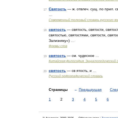
Святость
— ж. отвлеч. сущ. по прил. 
17
…
Современный толковый словарь русского я
святость
— святость, святости, святост
18
святостью, святостями, святости, свят
Зализняку») …
Формы слов
святость
— см. чудесное …
19
Китайская философия. Энциклопедический с
святость
— св ятость, и …
20
Русский орфографический словарь
Страницы
←
Предыдущая
Сле
1
2
3
4
5
6