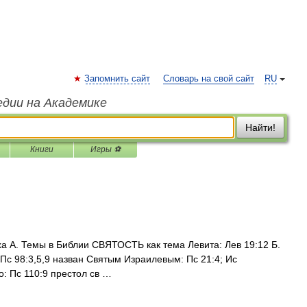
Запомнить сайт
Словарь на свой сайт
RU
едии на Академике
Найти!
Книги
Игры ⚽
ха А. Темы в Библии СВЯТОСТЬ как тема Левита: Лев 19:12 Б.
 Пс 98:3,5,9 назван Святым Израилевым: Пс 21:4; Ис
то: Пс 110:9 престол св …