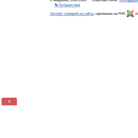
© Академик, 2000-2026
Обратная связь:
Техподдерж
👣 Путешествия
Экспорт словарей на сайты
, сделанные на PHP,
Jo
3