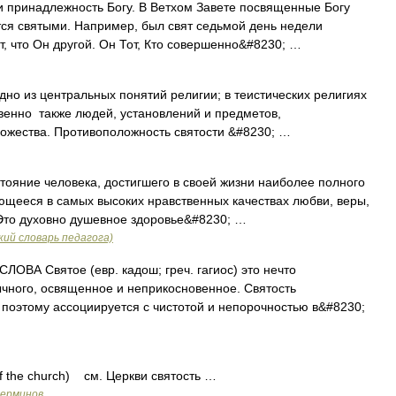
и принадлежность Богу. В Ветхом Завете посвященные Богу
ся святыми. Например, был свят седьмой день недели
т, что Он другой. Он Тот, Кто совершенно&#8230; …
 одно из центральных понятий религии; в теистических религиях
венно также людей, установлений и предметов,
Божества. Противоположность святости &#8230; …
ояние человека, достигшего в своей жизни наиболее полного
ющееся в самых высоких нравственных качествах любви, веры,
Это духовно душевное здоровье&#8230; …
ий словарь педагога)
ВА Святое (евр. кадош; греч. гагиос) это нечто
чного, освященное и неприкосновенное. Святость
и поэтому ассоциируется с чистотой и непорочностью в&#8230;
f the church) см. Церкви святость …
терминов