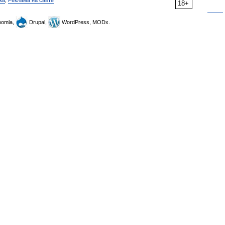
ка
,
Реклама на сайте
18+
omla,
Drupal,
WordPress, MODx.