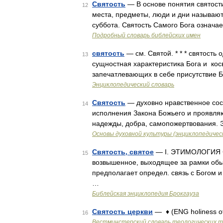
Святость
— В основе понятия святост
12
места, предметы, люди и дни называют
суббота. Святость Самого Бога означае
Подробный словарь библейских имен
святость
— см. Святой. * * * святость
13
сущностная характеристика Бога и кос
запечатлевающих в себе присутствие 
Энциклопедический словарь
Святость
— духовно нравственное сост
14
исполнения Закона Божьего и проявля
надежды, добра, самопожертвования. 
Основы духовной культуры (энциклопедическ
Святость, святое
— I. ЭТИМОЛОГИЯ СЛО
15
возвышенное, выходящее за рамки обы
предполагает определ. связь с Богом 
…
Библейская энциклопедия Брокгауза
Святость церкви
— ♦ (ENG holiness o
16
Вестминстерский словарь теологических 