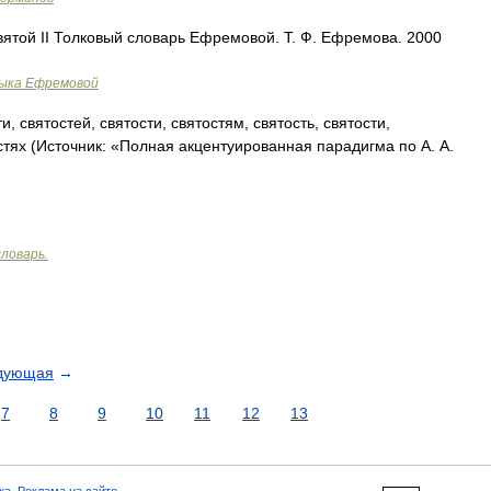
святой II Толковый словарь Ефремовой. Т. Ф. Ефремова. 2000
зыка Ефремовой
и, святостей, святости, святостям, святость, святости,
остях (Источник: «Полная акцентуированная парадигма по А. А.
ловарь.
дующая
→
7
8
9
10
11
12
13